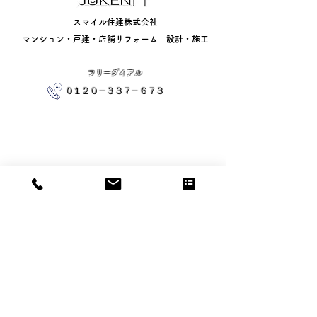
​
​スマイル住建株式会社
​マンション・戸建・店舗リフォーム 設計・施工
​フリーダイアル
０１２０－３３７－６７３
〒270-0002 ​千葉県松戸市平賀168-11
≪倉庫≫〒305-0863 茨城県つくば市緑ヶ丘24-11
TEL：047-702-7077
​FAX：047-702-3006