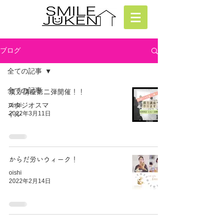
ブログ
全ての記事
全ての記事
漢方講座第二弾開催！！
スタジオスマ
oishi
イル
2022年3月11日
からだ労いウィーク！
oishi
2022年2月14日