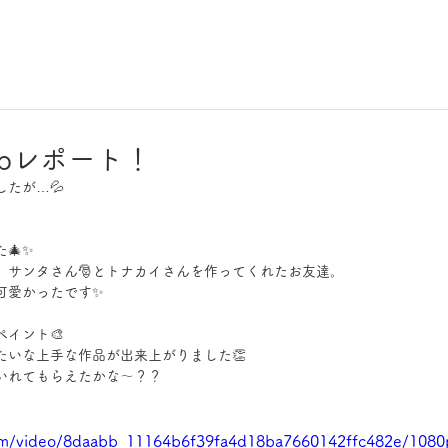
shopレポート！
たが…💦
🎄✨
、サンタさん🎅とトナカイさんを作ってくれたお友達。
可愛かったです✨
イント🎨
たいな上手な作品が出来上がりました👏
いれてもらえたかな～？？
.com/video/8daabb_11164b6f39fa4d18ba7660142ffc482e/1080